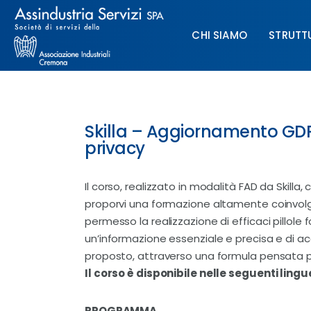
Chi siamo
CHI SIAMO
STRUTT
Struttura
Formazione
CHI SIAMO
STRUTTURA
Paghe
Skilla – Aggiornamento GDP
privacy
Servizi & Sportelli
Il corso, realizzato in modalità FAD da Skilla,
UNIMPIEGO
proporvi una formazione altamente coinvol
permesso la realizzazione di efficaci pillole fo
Contatti
un’informazione essenziale e precisa e di a
proposto, attraverso una formula pensata per
Il corso è disponibile nelle seguenti lingue
PROGRAMMA