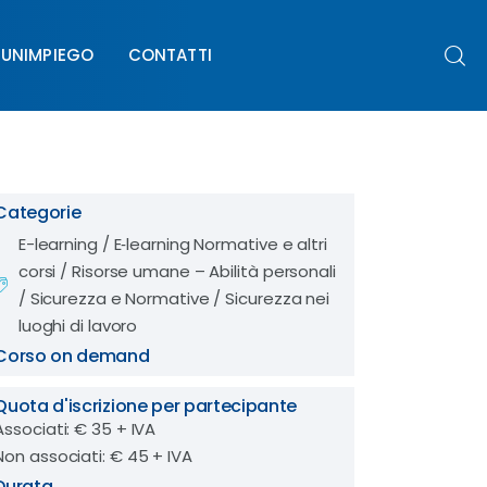
UNIMPIEGO
CONTATTI
PIEGO
CONTATTI
Categorie
E-learning
/
E‑learning Normative e altri
corsi
/
Risorse umane – Abilità personali
/
Sicurezza e Normative
/
Sicurezza nei
luoghi di lavoro
Corso on demand
Quota d'iscrizione per partecipante
Associati: € 35 + IVA
Non associati: € 45 + IVA
Durata