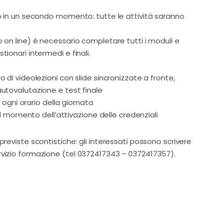
rlo in un secondo momento: tutte le attività saranno
o on line) è necessario completare tutti i moduli e
tionari intermedi e finali.
o di videolezioni con slide sincronizzate a fronte,
autovalutazione e test finale
in ogni orario della giornata
 momento dell’attivazione delle credenziali
previste scontistiche: gli interessati possono scrivere
ervizio formazione (tel 0372417343 – 0372417357).