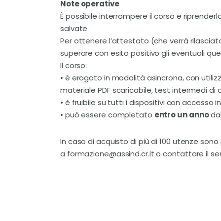
Note operative
È possibile interrompere il corso e riprende
salvate.
Per ottenere l’attestato (che verrà rilasciat
superare con esito positivo gli eventuali ques
Il corso:
•
è erogato in modalità asincrona, con utilizz
materiale PDF scaricabile, test intermedi di 
•
è fruibile su tutti i dispositivi con accesso 
•
può essere completato
entro un anno
dal
In caso di acquisto di più di 100 utenze sono 
a formazione@assind.cr.it o contattare il s