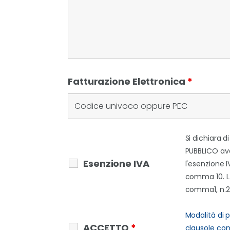
Fatturazione Elettronica
*
Si dichiara d
PUBBLICO ave
Esenzione IVA
l'esenzione IV
comma 10. L. 
comma1, n.2
Modalità di
ACCETTO
*
clausole cont