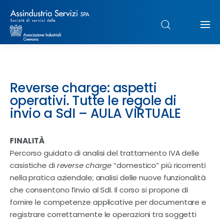
Chi siamo
Reverse charge: aspetti
Struttura
operativi. Tutte le regole di
invio a SdI – AULA VIRTUALE
Formazione
FINALITÀ
Paghe
Percorso guidato di analisi del trattamento IVA delle
casistiche di
reverse charge
“domestico” più ricorrenti
Servizi & Sportelli
nella pratica aziendale; analisi delle nuove funzionalità
che consentono l’invio al SdI. Il corso si propone di
UNIMPIEGO
fornire le competenze applicative per documentare e
registrare correttamente le operazioni tra soggetti