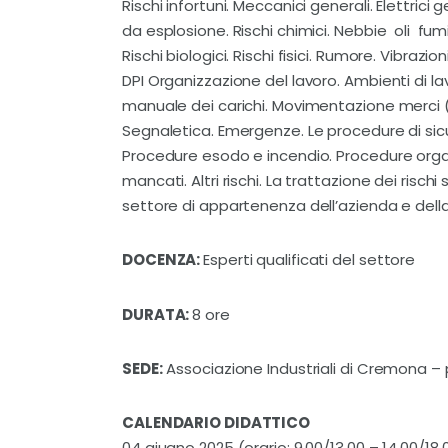
Rischi infortuni. Meccanici generali. Elettrici
da esplosione. Rischi chimici. Nebbie  oli  fu
Rischi biologici. Rischi fisici. Rumore. Vibrazi
DPI Organizzazione del lavoro. Ambienti di l
manuale dei carichi. Movimentazione merci (
Segnaletica. Emergenze. Le procedure di sicur
Procedure esodo e incendio. Procedure organi
mancati. Altri rischi. La trattazione dei risc
settore di appartenenza dell’azienda e della 
DOCENZA:
Esperti qualificati del settore
DURATA:
8 ore
SEDE:
Associazione Industriali di Cremona 
CALENDARIO
DIDATTICO
04 giugno 2025 (orario: 9.00/13.00 – 14.00/18.