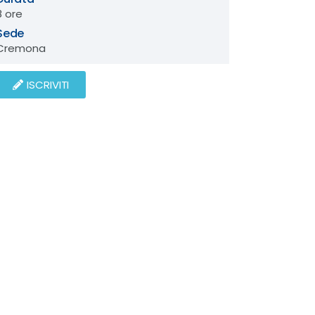
8 ore
Sede
Cremona
ISCRIVITI