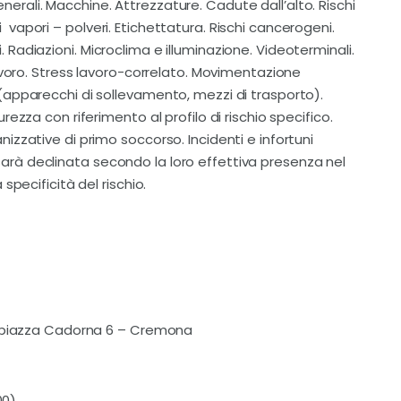
 generali. Macchine. Attrezzature. Cadute dall’alto. Rischi
mi  vapori – polveri. Etichettatura. Rischi cancerogeni.
oni. Radiazioni. Microclima e illuminazione. Videoterminali.
avoro. Stress lavoro-correlato. Movimentazione
apparecchi di sollevamento, mezzi di trasporto).
ezza con riferimento al profilo di rischio specifico.
zzative di primo soccorso. Incidenti e infortuni
hi sarà declinata secondo la loro effettiva presenza nel
specificità del rischio.
– piazza Cadorna 6 – Cremona
00)