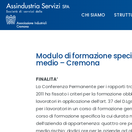
Chi siamo
CHI SIAMO
STRUTT
Struttura
Formazione
CHI SIAMO
STRUTTURA
Paghe
Modulo di formazione specifi
medio – Cremona
Servizi & Sportelli
FINALITA’
UNIMPIEGO
La Conferenza Permanente per i rapporti tra 
2011 ha fissato i criteri per la formazione obb
Contatti
lavoratori in applicazione dell’art. 37 del D.
per i lavoratori in un corso di formazione gen
corso di formazione specifica la cui durata 
dell’azienda di appartenenza: quattro ore pe
medio rischio; dodici ore per le aziende ad al