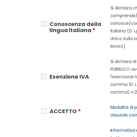
Si dichiara c
comprende
Conoscenza della
conosce/con
lingua italiana
*
italiana (D. 
Unico sulla s
lavoro)
Si dichiara d
PUBBLICO ave
Esenzione IVA
l'esenzione IV
comma 10. L. 
comma1, n.2
Modalità di
ACCETTO
*
clausole cont
Informativa 