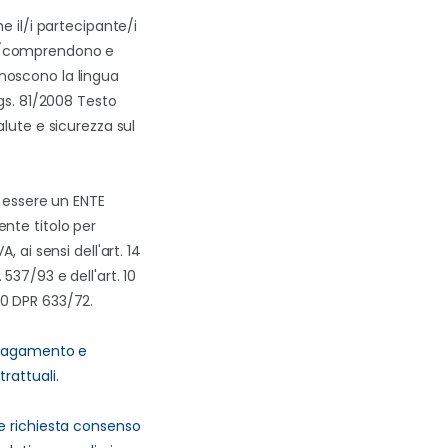
he il/i partecipante/i
/comprendono e
oscono la lingua
Lgs. 81/2008 Testo
alute e sicurezza sul
i essere un ENTE
nte titolo per
A, ai sensi dell'art. 14
537/93 e dell'art. 10
0 DPR 633/72.
 pagamento e
rattuali.
e richiesta consenso