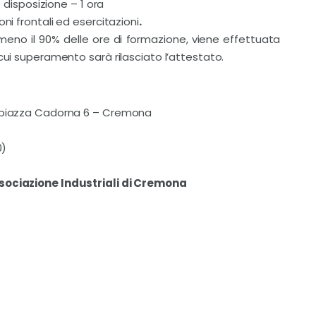
o disposizione – 1 ora
ni frontali ed esercitazioni
.
lmeno il 90% delle ore di formazione, viene effettuata
cui superamento sarà rilasciato l’attestato.
– piazza Cadorna 6 – Cremona
0)
ssociazione Industriali di Cremona