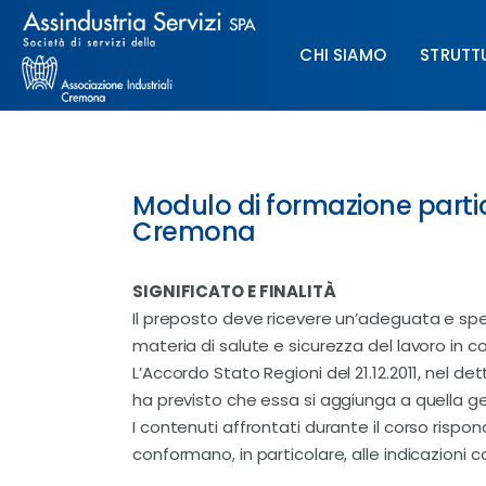
Chi siamo
CHI SIAMO
STRUTT
Struttura
Formazione
CHI SIAMO
STRUTTURA
Paghe
Modulo di formazione parti
Cremona
Servizi & Sportelli
SIGNIFICATO E FINALITÀ
UNIMPIEGO
Il preposto deve ricevere un’adeguata e spec
materia di salute e sicurezza del lavoro in conf
Contatti
L’Accordo Stato Regioni del 21.12.2011, nel de
ha previsto che essa si aggiunga a quella ge
I contenuti affrontati durante il corso rispo
conformano, in particolare, alle indicazioni c