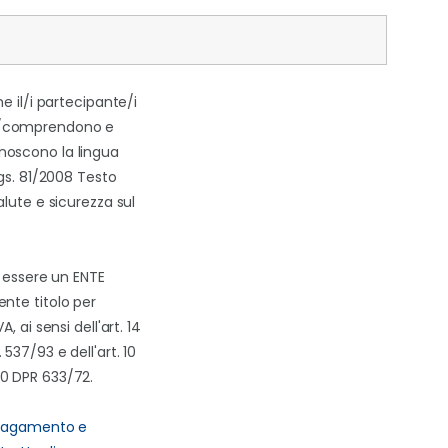
he il/i partecipante/i
/comprendono e
oscono la lingua
Lgs. 81/2008 Testo
alute e sicurezza sul
i essere un ENTE
nte titolo per
A, ai sensi dell'art. 14
537/93 e dell'art. 10
0 DPR 633/72.
 pagamento e