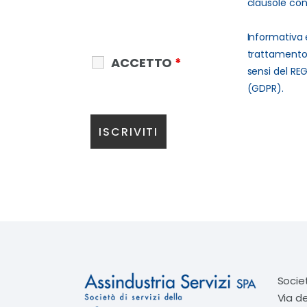
clausole cont
Informativa 
trattamento 
ACCETTO
*
sensi del RE
(GDPR).
Socie
Via d