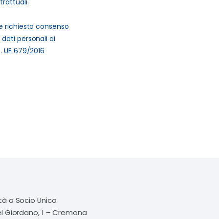
rattuali.
e richiesta consenso
dati personali ai
G. UE 679/2016
tà a Socio Unico
el Giordano, 1 – Cremona