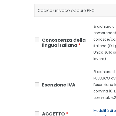
Si dichiara c
comprende
Conoscenza della
conosce/con
lingua italiana
*
italiana (D. 
Unico sulla s
lavoro)
Si dichiara d
PUBBLICO ave
Esenzione IVA
l'esenzione IV
comma 10. L. 
comma1, n.2
Modalità di
ACCETTO
*