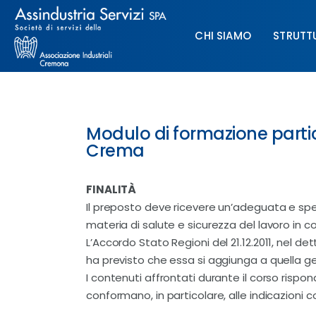
Chi siamo
CHI SIAMO
STRUTT
Struttura
Formazione
CHI SIAMO
STRUTTURA
Paghe
Modulo di formazione parti
Crema
Servizi & Sportelli
FINALITÀ
UNIMPIEGO
Il preposto deve ricevere un’adeguata e spec
materia di salute e sicurezza del lavoro in conf
Contatti
L’Accordo Stato Regioni del 21.12.2011, nel de
ha previsto che essa si aggiunga a quella ge
I contenuti affrontati durante il corso rispo
conformano, in particolare, alle indicazioni c