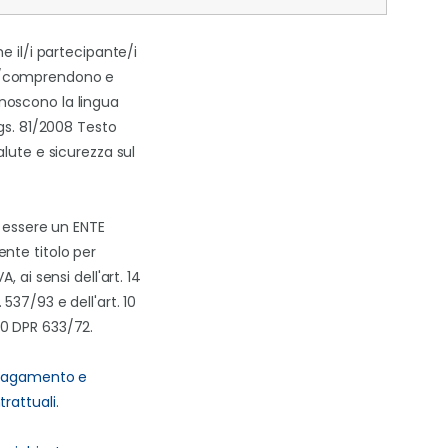
he il/i partecipante/i
/comprendono e
oscono la lingua
Lgs. 81/2008 Testo
alute e sicurezza sul
i essere un ENTE
nte titolo per
A, ai sensi dell'art. 14
537/93 e dell'art. 10
0 DPR 633/72.
 pagamento e
rattuali.