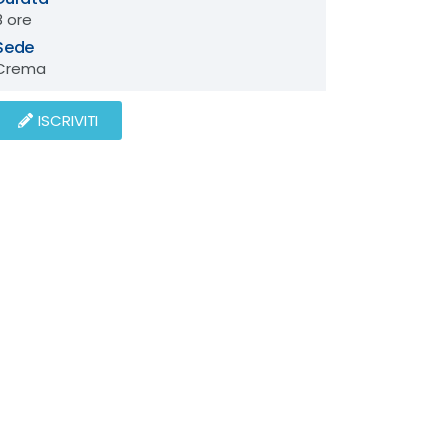
8 ore
Sede
Crema
ISCRIVITI