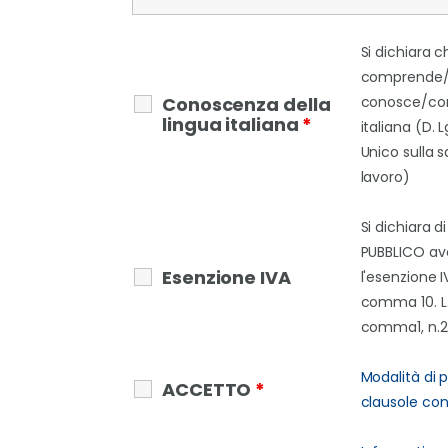
Si dichiara c
comprende
Conoscenza della
conosce/con
lingua italiana
*
italiana (D. 
Unico sulla s
lavoro)
Si dichiara d
PUBBLICO ave
Esenzione IVA
l'esenzione IV
comma 10. L. 
comma1, n.2
Modalità di
ACCETTO
*
clausole cont