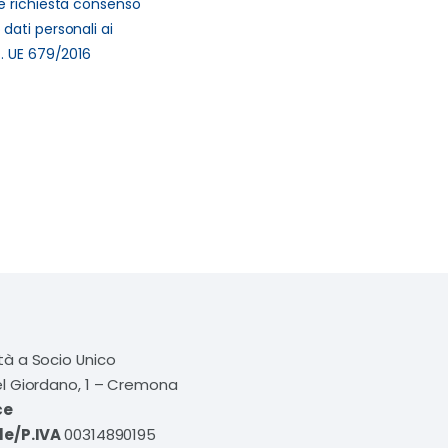
e richiesta consenso
dati personali ai
G. UE 679/2016
tà a Socio Unico
el Giordano, 1 – Cremona
ce
le/P.IVA
00314890195