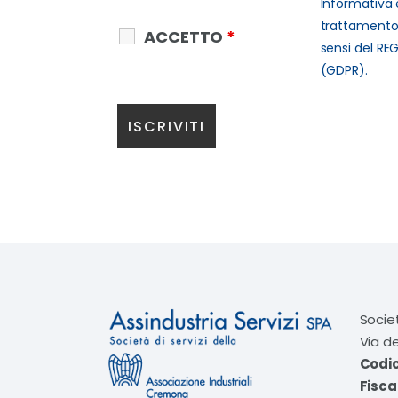
Informativa 
trattamento 
ACCETTO
*
sensi del RE
(GDPR).
Socie
Via d
Codi
Fisca