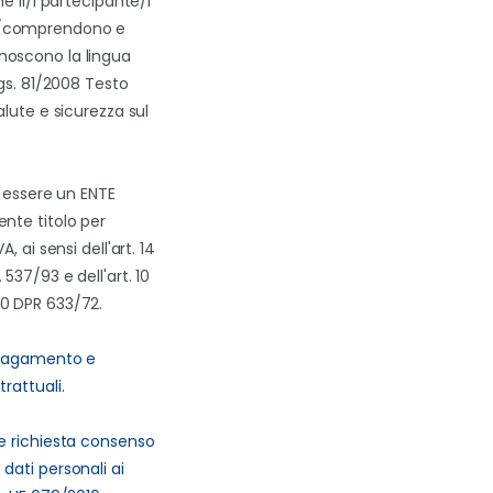
he il/i partecipante/i
/comprendono e
oscono la lingua
Lgs. 81/2008 Testo
alute e sicurezza sul
i essere un ENTE
nte titolo per
A, ai sensi dell'art. 14
537/93 e dell'art. 10
0 DPR 633/72.
 pagamento e
rattuali.
e richiesta consenso
dati personali ai