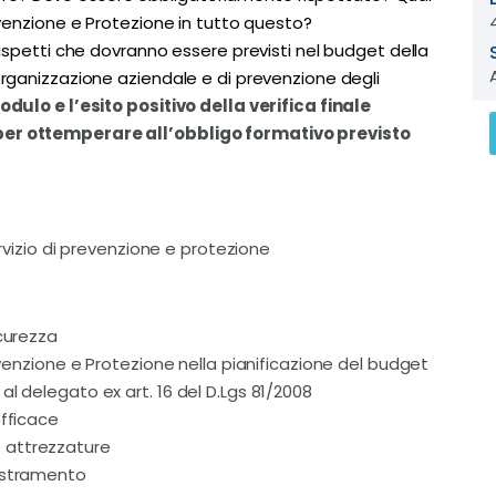
revenzione e Protezione in tutto questo?
i aspetti che dovranno essere previsti nel budget della
’organizzazione aziendale e di prevenzione degli
dulo e l’esito positivo della verifica finale
 per ottemperare all’obbligo formativo previsto
servizio di prevenzione e protezione
icurezza
revenzione e Protezione nella pianificazione del budget
l delegato ex art. 16 del D.Lgs 81/2008
efficace
 le attrezzature
destramento