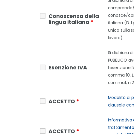
Si dichiara c
comprende
Conoscenza della
conosce/con
lingua italiana
*
italiana (D. 
Unico sulla s
lavoro)
Si dichiara d
PUBBLICO ave
Esenzione IVA
l'esenzione IV
comma 10. L. 
comma1, n.2
Modalità di
ACCETTO
*
clausole cont
Informativa 
trattamento 
ACCETTO
*