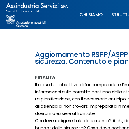
Chi siamo
CHI SIAMO
STRUTT
Struttura
Formazione
CHI SIAMO
STRUTTURA
Paghe
Aggiornamento RSPP/ASPP-D
sicurezza. Contenuto e piani
Servizi & Sportelli
FINALITA’
UNIMPIEGO
Il corso ha l’obiettivo di far comprendere l’i
informazioni sulla corretta gestione dello st
Contatti
La pianificazione, con il necessario anticipo, 
all’azienda di non trovarsi impreparata in me
dovranno essere affrontate.
Chi deve redigere tale documento? A chi, di 
budget della sicurezza? Cosa deve contene