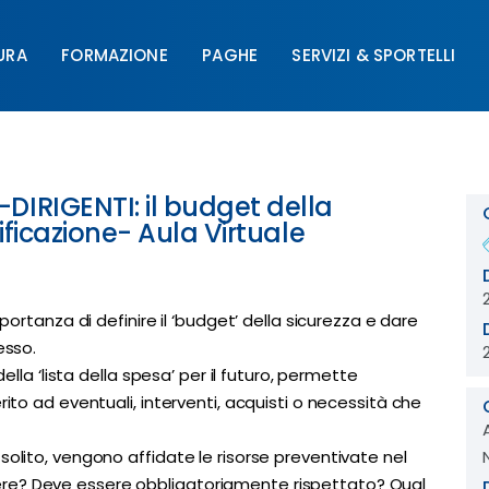
URA
FORMAZIONE
PAGHE
SERVIZI & SPORTELLI
FORMAZIONE
PAGHE
SERVIZI & SPORTELLI
UNIM
IRIGENTI: il budget della
ficazione- Aula Virtuale
mportanza di definire il ‘budget’ della sicurezza e dare
esso.
della ‘lista della spesa’ per il futuro, permette
rito ad eventuali, interventi, acquisti o necessità che
solito, vengono affidate le risorse preventivate nel
re? Deve essere obbligatoriamente rispettato? Qual