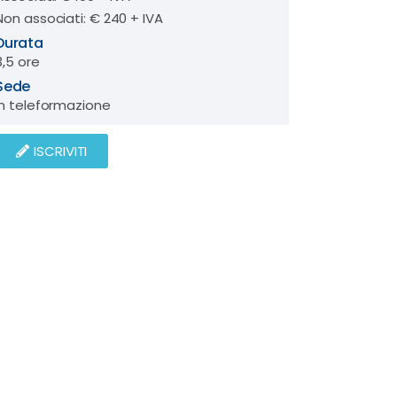
Non associati: € 240 + IVA
Durata
3,5 ore
Sede
In teleformazione
ISCRIVITI