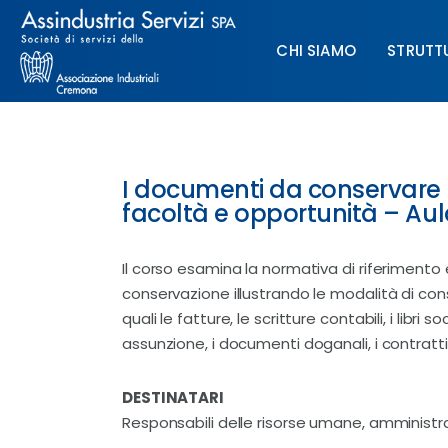
Chi siamo
CHI SIAMO
STRUTT
Struttura
Formazione
CHI SIAMO
STRUTTURA
Paghe
I documenti da conservare d
facoltà e opportunità – Aul
Servizi & Sportelli
Il corso esamina la normativa di riferimento 
UNIMPIEGO
conservazione illustrando le modalità di con
quali le fatture, le scritture contabili, i libri so
Contatti
assunzione, i documenti doganali, i contratti, i
DESTINATARI
Responsabili delle risorse umane, amministrativ