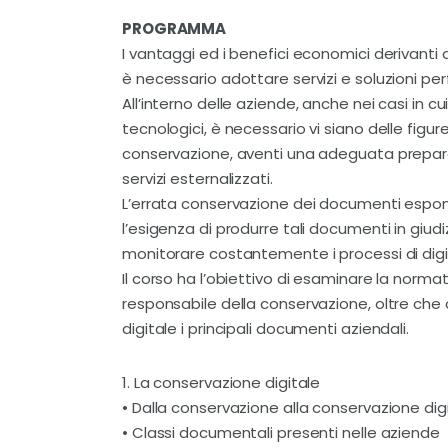
PROGRAMMA
I vantaggi ed i benefici economici derivanti
è necessario adottare servizi e soluzioni pe
All’interno delle aziende, anche nei casi in c
tecnologici, è necessario vi siano delle figu
conservazione, aventi una adeguata prepara
servizi esternalizzati.
L’errata conservazione dei documenti espone l
l’esigenza di produrre tali documenti in giud
monitorare costantemente i processi di digi
Il corso ha l’obiettivo di esaminare la normat
responsabile della conservazione, oltre ch
digitale i principali documenti aziendali.
1. La conservazione digitale
•
Dalla conservazione alla conservazione dig
•
Classi documentali presenti nelle aziende