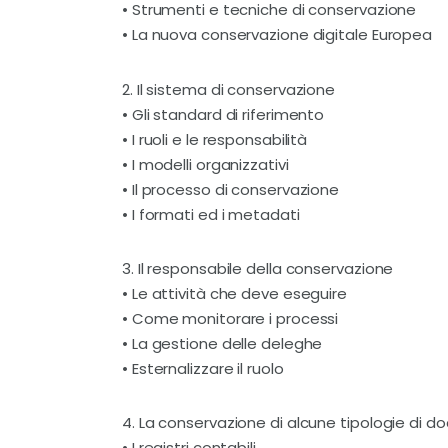
•
Strumenti e tecniche di conservazione
•
La nuova conservazione digitale Europea
2. Il sistema di conservazione
•
Gli standard di riferimento
•
I ruoli e le responsabilità
•
I modelli organizzativi
•
Il processo di conservazione
•
I formati ed i metadati
3. Il responsabile della conservazione
•
Le attività che deve eseguire
•
Come monitorare i processi
•
La gestione delle deleghe
•
Esternalizzare il ruolo
4. La conservazione di alcune tipologie di d
•
I registri contabili