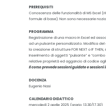
PREREQUISITI
Conoscenza delle funzionalità di MS Excel (rife
formule di base). Non sono necessarie nozi
PROGRAMMA
Registrazione di una macro in Excel ed asso
ad un pulsante personalizzato. Modifica del 
la creazione di strutture FOR NEXT o IF THEN, 
Inserimento di oggetti “pulsante” e “combo bo
relative proprietà ed aggancio di codice agli
Il corso prevede sessioni guidate e sessioni i
DOCENZA
Eugenio Nasi
CALENDARIO DIDATTICO
mercoledì 2 aprile 2025 (orario: 13.30/17.30)