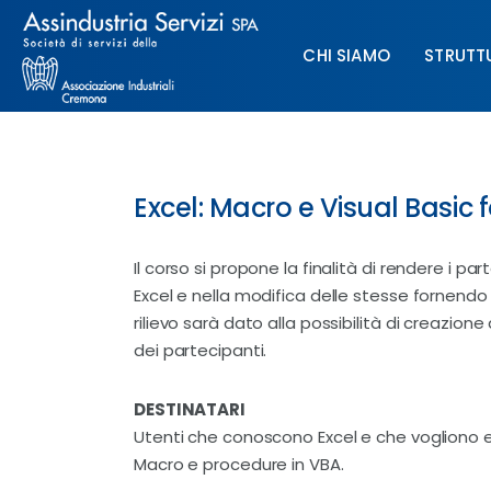
Chi siamo
CHI SIAMO
STRUTT
Struttura
Formazione
CHI SIAMO
STRUTTURA
Paghe
Excel: Macro e Visual Basic 
Servizi & Sportelli
Il corso si propone la finalità di rendere i 
Excel e nella modifica delle stesse fornendo n
UNIMPIEGO
rilievo sarà dato alla possibilità di creazion
Contatti
dei partecipanti.
DESTINATARI
Utenti che conoscono Excel e che vogliono 
Macro e procedure in VBA.