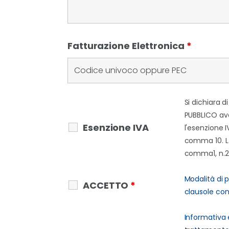
Fatturazione Elettronica
*
Si dichiara d
PUBBLICO ave
Esenzione IVA
l'esenzione IV
comma 10. L. 
comma1, n.2
Modalità di
ACCETTO
*
clausole cont
Informativa 