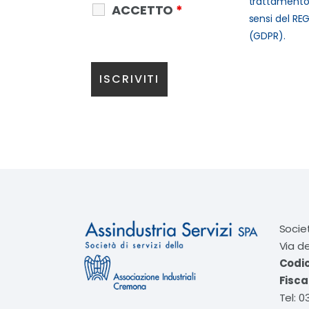
trattamento 
ACCETTO
*
sensi del RE
(GDPR).
Socie
Via d
Codi
Fisca
Tel: 0