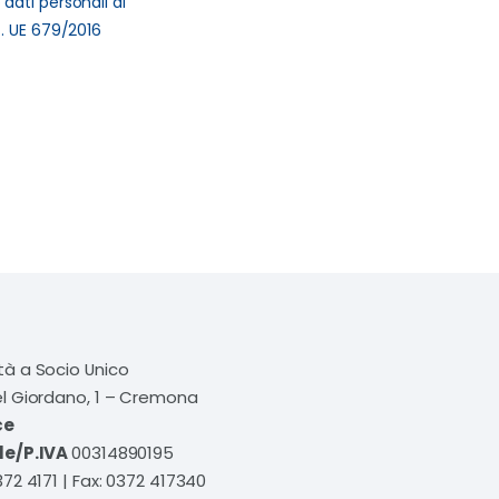
dati personali ai
G. UE 679/2016
tà a Socio Unico
el Giordano, 1 – Cremona
ce
le/P.IVA
00314890195
372 4171 | Fax: 0372 417340