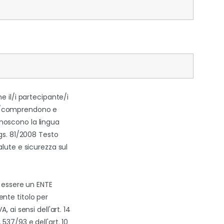
he il/i partecipante/i
/comprendono e
oscono la lingua
Lgs. 81/2008 Testo
alute e sicurezza sul
i essere un ENTE
nte titolo per
A, ai sensi dell'art. 14
537/93 e dell'art. 10