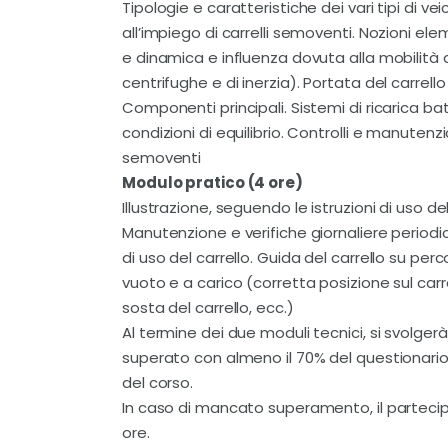
Tipologie e caratteristiche dei vari tipi di veic
all’impiego di carrelli semoventi. Nozioni elem
e dinamica e influenza dovuta alla mobilità d
centrifughe e di inerzia). Portata del carrell
Componenti principali. Sistemi di ricarica bat
condizioni di equilibrio. Controlli e manutenzio
semoventi
Modulo pratico (4 ore)
Illustrazione, seguendo le istruzioni di uso de
Manutenzione e verifiche giornaliere periodi
di uso del carrello. Guida del carrello su pe
vuoto e a carico (corretta posizione sul carre
sosta del carrello, ecc.)
Al termine dei due moduli tecnici, si svolgerà
superato con almeno il 70% del questionario 
del corso.
In caso di mancato superamento, il partecipa
ore.