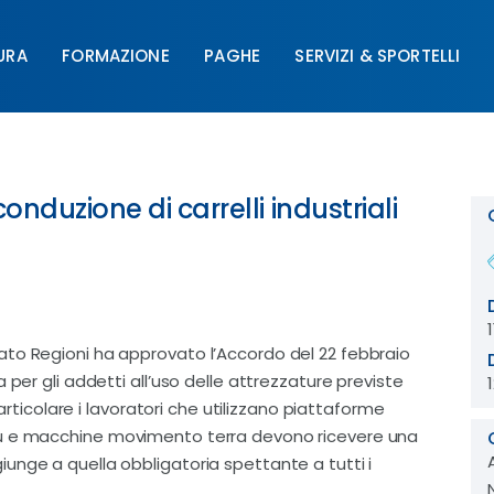
URA
FORMAZIONE
PAGHE
SERVIZI & SPORTELLI
FORMAZIONE
PAGHE
SERVIZI & SPORTELLI
UNIM
onduzione di carrelli industriali
ato Regioni ha approvato l’Accordo del 22 febbraio
 per gli addetti all’uso delle attrezzature previste
particolare i lavoratori che utilizzano piattaforme
ri, gru e macchine movimento terra devono ricevere una
unge a quella obbligatoria spettante a tutti i