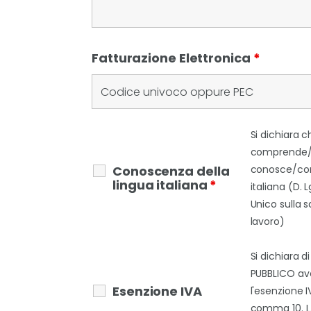
Fatturazione Elettronica
*
Si dichiara c
comprende
Conoscenza della
conosce/con
lingua italiana
*
italiana (D. 
Unico sulla s
lavoro)
Si dichiara d
PUBBLICO ave
Esenzione IVA
l'esenzione IV
comma 10. L. 