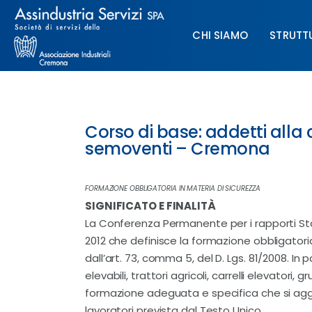
Chi siamo
CHI SIAMO
STRUTT
Struttura
Formazione
CHI SIAMO
STRUTTURA
Paghe
Corso di base: addetti alla c
semoventi – Cremona
Servizi & Sportelli
UNIMPIEGO
FORMAZIONE OBBLIGATORIA IN MATERIA DI SICUREZZA
SIGNIFICATO E FINALITÀ
Contatti
La Conferenza Permanente per i rapporti St
2012 che definisce la formazione obbligatoria
dall’art. 73, comma 5, del D. Lgs. 81/2008. In 
elevabili, trattori agricoli, carrelli elevato
formazione adeguata e specifica che si aggi
lavoratori prevista dal Testo Unico.