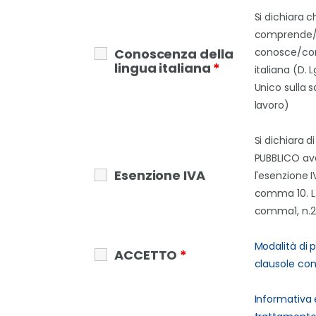
Si dichiara c
comprende
Conoscenza della
conosce/con
lingua italiana
*
italiana (D. 
Unico sulla s
lavoro)
Si dichiara d
PUBBLICO ave
Esenzione IVA
l'esenzione IV
comma 10. L. 
comma1, n.2
Modalità di
ACCETTO
*
clausole cont
Informativa 