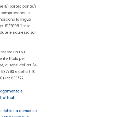
he il/i partecipante/i
/comprendono e
oscono la lingua
Lgs. 81/2008 Testo
alute e sicurezza sul
i essere un ENTE
nte titolo per
A, ai sensi dell'art. 14
537/93 e dell'art. 10
0 DPR 633/72.
 pagamento e
rattuali.
e richiesta consenso