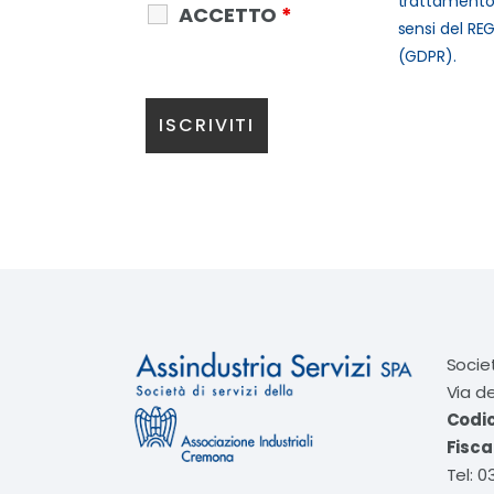
trattamento 
ACCETTO
*
sensi del RE
(GDPR).
Socie
Via d
Codi
Fisca
Tel: 0