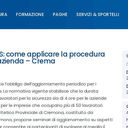
URA
FORMAZIONE
PAGHE
SERVIZI & SPORTELLI
FORMAZIONE
PAGHE
SERVIZI & SPORTELLI
UNIM
S: come applicare la procedura
azienda – Crema
isce l’obbligo dell’aggiornamento periodico per i
a. La normativa vigente stabilisce che la durata
oratori per la sicurezza sia di 4 ore per le aziende
 per le imprese che occupano più di 50 lavoratori.
tetico Provinciale di Cremona, costituito da
 Cremona, propone seminari di aggiornamento su aspetti
r consentire ai partecipanti di svolgere al meglio il