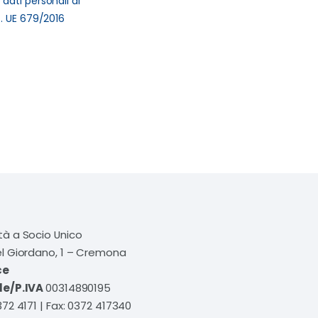
dati personali ai
G. UE 679/2016
tà a Socio Unico
el Giordano, 1 – Cremona
ce
le/P.IVA
00314890195
372 4171 | Fax: 0372 417340