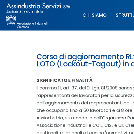
Chi siamo
CHI SIAMO
STRUTT
Struttura
Formazione
CHI SIAMO
STRUTTURA
Paghe
Corso di aggiornamento RL
LOTO (Lockout-Tagout) in 
Servizi & Sportelli
SIGNIFICATO E FINALITÀ
UNIMPIEGO
Il comma 11, art. 37, del D. Lgs. 81/2008 sanc
rappresentanti dei lavoratori per la sicurezz
Contatti
dell’aggiornamento dei rappresentanti dei lav
che occupano fino a 50 lavoratori e di 8 ore
Assindustria, su mandato dell’Organismo Pari
Associazione Industriali e CGIL, CISL e UIL
gestionali, relazionali e tecnico/normativi, pe