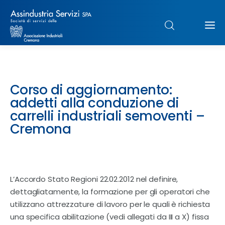
Chi siamo
Corso di aggiornamento:
Struttura
addetti alla conduzione di
carrelli industriali semoventi –
Formazione
Cremona
Paghe
Servizi & Sportelli
L’Accordo Stato Regioni 22.02.2012 nel definire,
dettagliatamente, la formazione per gli operatori che
UNIMPIEGO
utilizzano attrezzature di lavoro per le quali è richiesta
una specifica abilitazione (vedi allegati da III a X) fissa