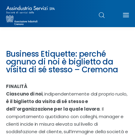
Chi siamo
Business Etiquette: perché
Struttura
ognuno di noi è biglietto da
visita di sé stesso – Cremona
Formazione
FINALITÀ
Paghe
Ciascuno di noi
, indipendentemente dal proprio ruolo,
è il biglietto da visita di sé stesso e
Servizi & Sportelli
dell’organizzazione
per la quale lavora
. Il
comportamento quotidiano con colleghi, manager e
UNIMPIEGO
clienti incide in misura elevata sul livello di
soddisfazione del cliente, sull’immagine della società e